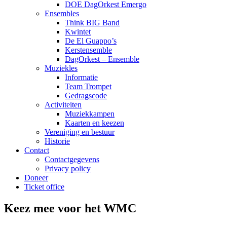
DOE DagOrkest Emergo
Ensembles
Think BIG Band
Kwintet
De El Guappo’s
Kerstensemble
DagOrkest – Ensemble
Muziekles
Informatie
Team Trompet
Gedragscode
Activiteiten
Muziekkampen
Kaarten en keezen
Vereniging en bestuur
Historie
Contact
Contactgegevens
Privacy policy
Doneer
Ticket office
Keez mee voor het WMC