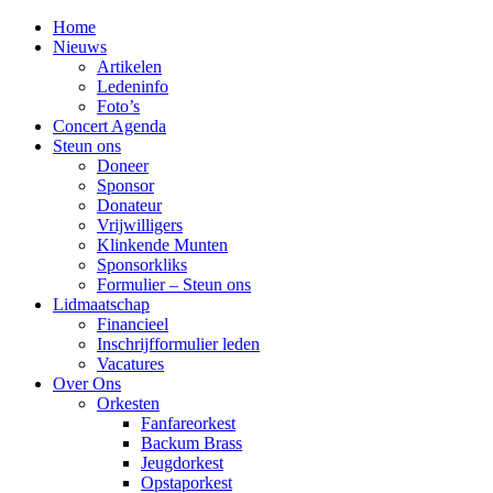
Home
Nieuws
Artikelen
Ledeninfo
Foto’s
Concert Agenda
Steun ons
Doneer
Sponsor
Donateur
Vrijwilligers
Klinkende Munten
Sponsorkliks
Formulier – Steun ons
Lidmaatschap
Financieel
Inschrijfformulier leden
Vacatures
Over Ons
Orkesten
Fanfareorkest
Backum Brass
Jeugdorkest
Opstaporkest