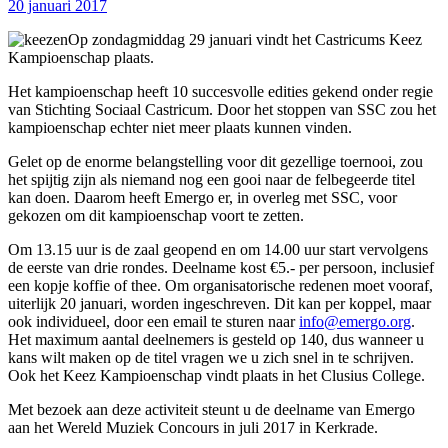
20 januari 2017
Op zondagmiddag 29 januari vindt het Castricums Keez
Kampioenschap plaats.
Het kampioenschap heeft 10 succesvolle edities gekend onder regie
van Stichting Sociaal Castricum. Door het stoppen van SSC zou het
kampioenschap echter niet meer plaats kunnen vinden.
Gelet op de enorme belangstelling voor dit gezellige toernooi, zou
het spijtig zijn als niemand nog een gooi naar de felbegeerde titel
kan doen. Daarom heeft Emergo er, in overleg met SSC, voor
gekozen om dit kampioenschap voort te zetten.
Om 13.15 uur is de zaal geopend en om 14.00 uur start vervolgens
de eerste van drie rondes. Deelname kost €5.- per persoon, inclusief
een kopje koffie of thee. Om organisatorische redenen moet vooraf,
uiterlijk 20 januari, worden ingeschreven. Dit kan per koppel, maar
ook individueel, door een email te sturen naar
info@emergo.org
.
Het maximum aantal deelnemers is gesteld op 140, dus wanneer u
kans wilt maken op de titel vragen we u zich snel in te schrijven.
Ook het Keez Kampioenschap vindt plaats in het Clusius College.
Met bezoek aan deze activiteit steunt u de deelname van Emergo
aan het Wereld Muziek Concours in juli 2017 in Kerkrade.